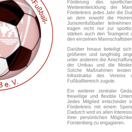
Förderung des sportlic
Weiterentwicklung der Man
Förderkreis jedes Jahr die Du
an dem sowohl die Herrenfu
Juniorenfußballer teilnehme
tragen nicht nur zur sportl
stärken auch den Teamgeist 
den einzelnen Mannschaftsber
Darüber hinaus beteiligt sic
größeren und langfristig an
unter anderem die Anschaffun
der Umbau und die Modernis
Solche Maßnahmen leisten 
Infrastruktur des Verei
Fußballbereich zugute.
Ein weiterer zentraler Geda
freiwillige und flexible Unte
Jedes Mitglied entscheidet 
Förderkreis mit einem Spend
Dadurch wird es allen Interess
ihrer persönlichen Möglich
Fürstenberg zu engagieren.