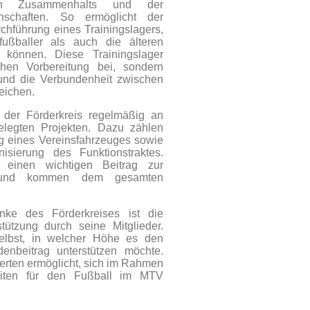
hen Zusammenhalts und der
nschaften. So ermöglicht der
rchführung eines Trainingslagers,
ßballer als auch die älteren
n können. Diese Trainingslager
ichen Vorbereitung bei, sondern
und die Verbundenheit zwischen
eichen.
h der Förderkreis regelmäßig an
gelegten Projekten. Dazu zählen
g eines Vereinsfahrzeuges sowie
ierung des Funktionstraktes.
einen wichtigen Beitrag zur
ns und kommen dem gesamten
nke des Förderkreises ist die
rstützung durch seine Mitglieder.
selbst, in welcher Höhe es den
enbeitrag unterstützen möchte.
ierten ermöglicht, sich im Rahmen
keiten für den Fußball im MTV