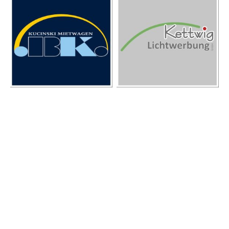
Kontakt
Telefon:
+49 171 2646643
E-Mail:
info@mtv-fuerstenberg.de
Anschrift: Am Waldstadion 1, 37699 Fürstenberg
Postanschrift: Neuhäuser Str. 22, 37699 Fürstenberg