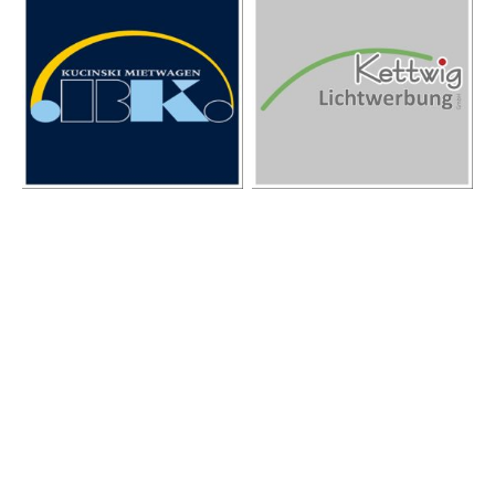
Kontakt
Telefon:
+49 171 2646643
E-Mail:
info@mtv-fuerstenberg.de
Anschrift: Am Waldstadion 1, 37699 Fürstenberg
Postanschrift: Neuhäuser Str. 22, 37699 Fürstenberg